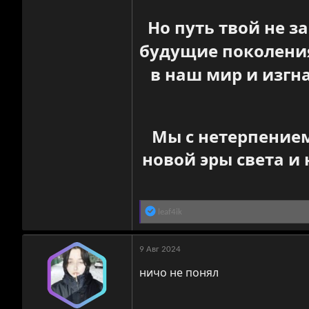
Но путь твой не з
будущие поколения
в наш мир и изгна
Мы с нетерпением
новой эры света и
Р
leaf4ik
е
а
к
9 Авг 2024
ц
ничо не понял
и
и
: