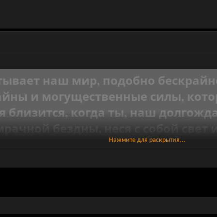
тывает наш мир, подобно бескрайне
тайны и могущественные силы, кот
я близится, когда ты, наш долгожд
мрачной бездны, неся с собой свет
Нажмите для раскрытия...
 ты поднимешься из пучины тьмы, 
встречались на твоём пути. Мы зна
т ярким огнём решимости. Ты возв
победитель, но и как спаситель н