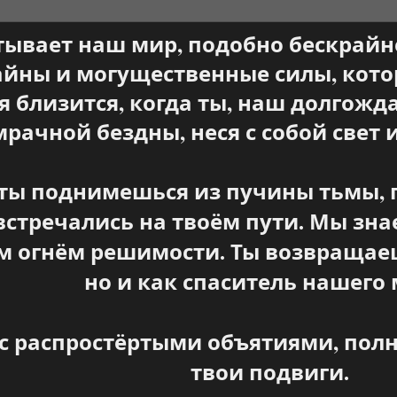
тывает наш мир, подобно бескрайне
тайны и могущественные силы, кот
я близится, когда ты, наш долгожд
мрачной бездны, неся с собой свет
 ты поднимешься из пучины тьмы, 
встречались на твоём пути. Мы зна
м огнём решимости. Ты возвращаеш
но и как спаситель нашего 
с распростёртыми объятиями, полн
твои подвиги.