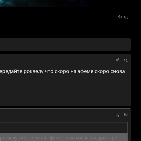
Вход
#1
ередайте роквелу что скоро на эфеме скоро снова
#2
роквелу что скоро на эфеме скоро снова воцарит ерп