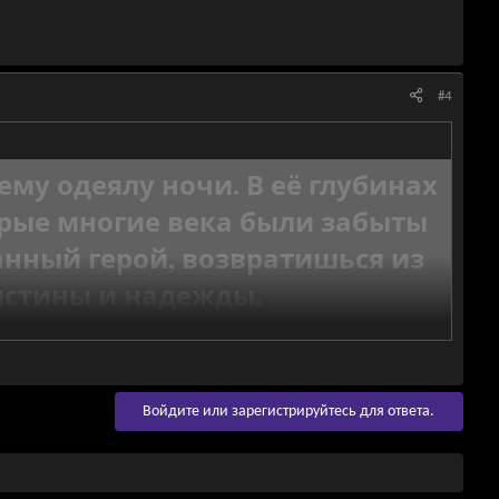
#4
му одеялу ночи. В её глубинах
орые многие века были забыты
анный герой, возвратишься из
 истины и надежды.
преодолев все испытания и
ем, что твой дух несломим, а
Войдите или зарегистрируйтесь для ответа.
ращаешься не только как
ашего мира.