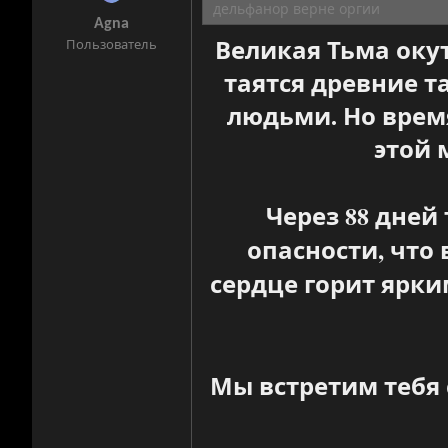
дельфанор верне оргии
Agna
Великая Тьма оку
Пользователь
таятся древние 
людьми. Но врем
этой 
Через 88 дней
опасности, что 
сердце горит ярки
Мы встретим тебя 