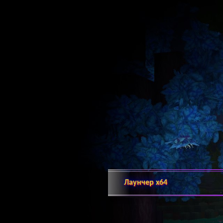
Лаунчер х64