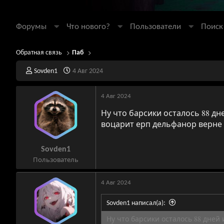
Форумы
Что нового?
Пользователи
Поиск
Обратная связь
Паб
А
Д
Sovden1
4 Авг 2024
в
а
т
т
4 Авг 2024
о
а
р
н
Ну что барсики осталось 88 дн
т
а
воцарит ерп дельфанор верне
е
ч
м
а
ы
л
Sovden1
а
Пользователь
4 Авг 2024
Sovden1 написал(а):
Ну что барсики осталось 88 дней