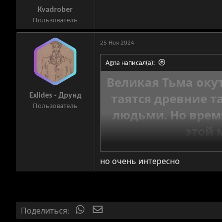
Kvadrober
Пользователь
25 Ноя 2024
Agna написал(а):
Великая Тьма оку
таятся древние 
Exlides - Друид
Пользователь
людьми. Но врем
этой 
Через 88 дней
но очень интересно
опасности, что 
сердце гори
Поделиться:
WhatsApp
Электронная почта