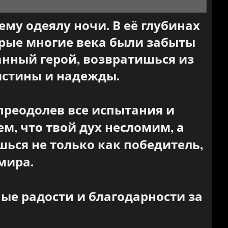
му одеялу ночи. В её глубинах
орые многие века были забыты
анный герой, возвратишься из
 истины и надежды.
преодолев все испытания и
ем, что твой дух несломим, а
ься не только как победитель,
мира.
ые радости и благодарности за