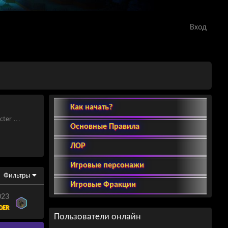
Вход
Как начать?
l | Saptera
Основные Правила
ЛОР
Игровые персонажи
Фильтры
Игровые Фракции
023
DER
Пользователи онлайн