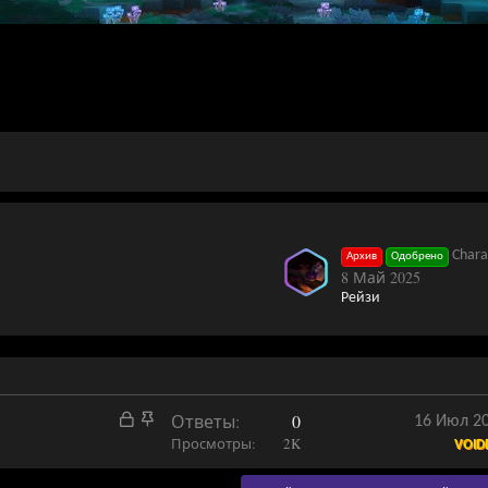
Character Kil
Архив
Одобрено
8 Май 2025
Рейзи
З
З
Ответы
0
16 Июл 2
а
а
Просмотры
2K
VOID
к
к