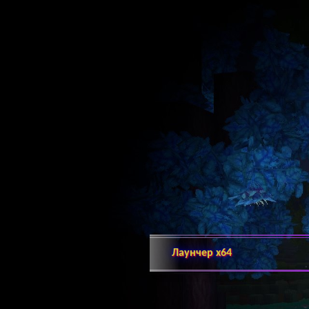
Лаунчер х64