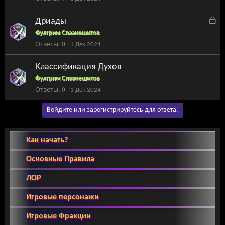
З
Дриады
а
Фулгрим Слаанешитов
к
Ответы
0
1 Дек 2024
р
ы
Классификация Духов
т
Фулгрим Слаанешитов
а
Ответы
0
1 Дек 2024
Войдите или зарегистрируйтесь для ответа.
Как начать?
Основные Правила
ЛОР
Игровые персонажи
Игровые Фракции