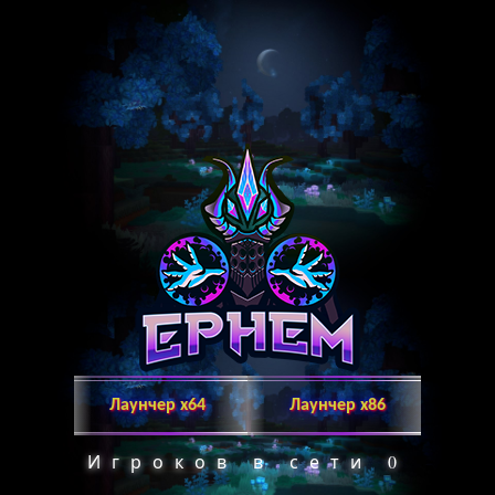
Лаунчер х64
Лаунчер x86
Игроков в сети
0