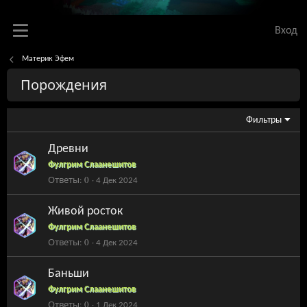
Вход
Материк Эфем
Порождения
Фильтры
Древни
Фулгрим Слаанешитов
Ответы
0
4 Дек 2024
Живой росток
Фулгрим Слаанешитов
Ответы
0
4 Дек 2024
Баньши
Фулгрим Слаанешитов
Ответы
0
1 Дек 2024