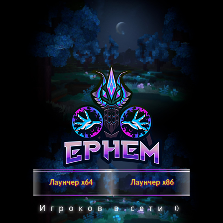
Лаунчер х64
Лаунчер x86
Игроков в сети
0