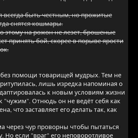
я всегда быть честным, но прожитые
огда снятся кошмары.
о этому на рожон не лезет, брошеные
ет принять бой, скорее в порыве ярости
ок.
е без помощи товарищей мудрых. Тем не
ритупилась, лишь изредка напоминая о
 адаптировалась к новым условиям жизни
 "чужим". Отнюдь он не ведёт себя как
а, что заставляет его делать так, как
ма через чур проворны чтобы пытаться
. Но если "враг" его неповоротливое