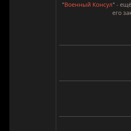
"
Военный Консул
"
- ещё
его за