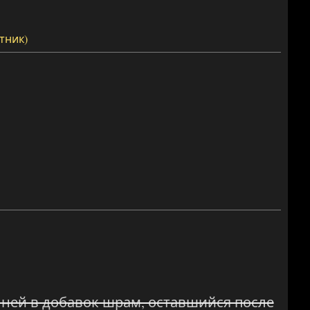
тник)
 ней в добавок шрам, оставшийся после