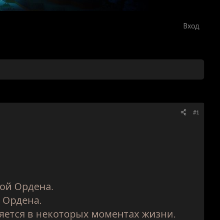
Вход
#1
вой Ордена.
й Ордена.
яется в некоторых моментах жизни.