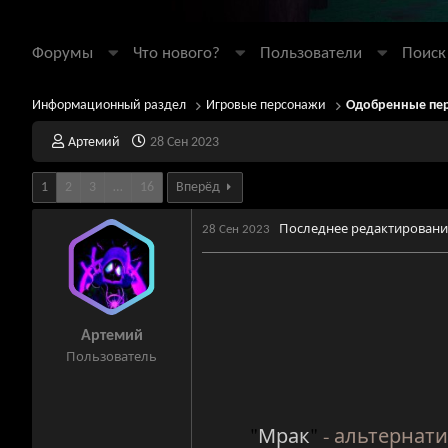
Форумы
Что нового?
Пользователи
Поиск
Информационный раздел
Игровые персонажи
Одобренные пе
А
Д
Артемий
28 Сен 2023
в
а
т
т
1
2
3
…
16
Вперёд
о
а
р
н
Последнее редактировани
28 Сен 2023
т
а
е
ч
м
а
ы
л
а
Артемий
Пользователь
"
Мрак
"
-
альтернати