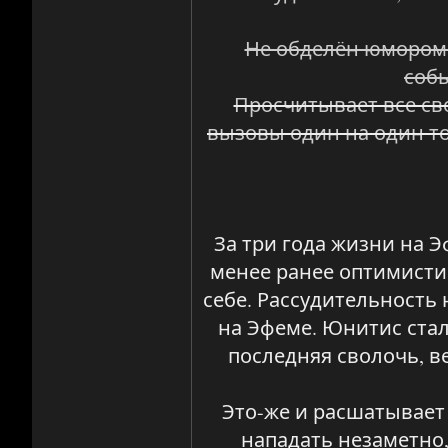
Не обделён юмором 
собы
Просчитывает все св
вызовы один на один то
За три года жизни на 
менее ранее оптимисти
себе. Рассудительность
на Эфеме. Юнитис стал
последняя сволочь, в
Это-же и расшатывает
нападать незаметно,