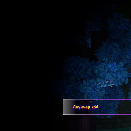
Лаунчер х64