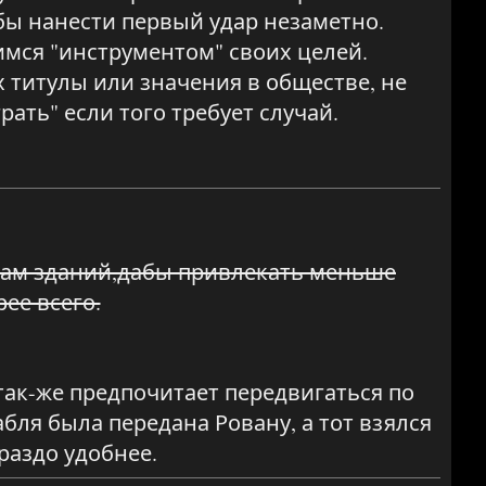
обы нанести первый удар незаметно.
имся "инструментом" своих целей.
х титулы или значения в обществе, не
рать" если того требует случай.
шам зданий,дабы привлекать меньше
ее всего.
 так-же предпочитает передвигаться по
бля была передана Ровану, а тот взялся
ораздо удобнее.