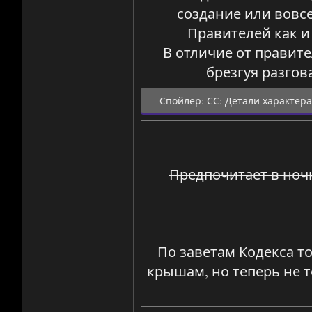
создание или вовсе
Правителей как и
В отличие от правите
брезгуя разгов
Спойлер:
СС: Детали характера
Предпочитает в ноч
По заветам Кодекса то
крышам, но теперь не т