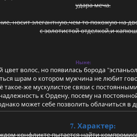
удара меча.
ие, носит элегантную,чем то похожую на дв
с золотистой отделкой,и капюш
Ныне:
й цвет волос, но появилась борода "эспаньо
иться шрам о котором мужчина не любит гов
такое-же мускулистое связи с постоянными 
инадлежность к Ордену, посему на постоянн
днако может себе позволить облачиться в д
7. Характер:
ждом конфликте пытается найти компромисс ,