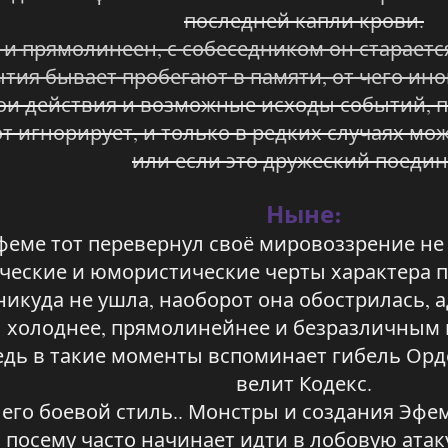
последней капли крови.
и прямолинеен, с собеседником он стараетс
тия бывает пробегают в памяти, от чего ин
ои действия и возможные исходы событий, п
т игнорирует, и только в редких случаях мож
или если это дружеский поедин
Ныне:
Эфеме тот перевернул своё мировоззрение н
ческие и юмористические черты характера п
 никуда не ушла, наоборот она обострилась,
 холоднее, прямолинейнее и безразличным к
едь в такие моменты вспоминает гибель Орден
велит Кодекс.
 его боевой стиль.. Монстры и создания Эфе
 посему часто начинает идти в лобовую атаку