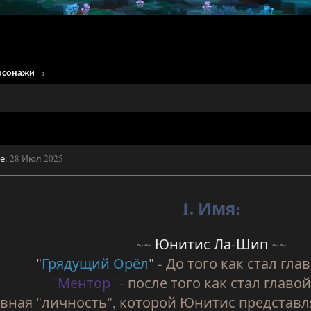
рсонажи
е:
28 Июл 2025
1. Имя:
~~
Юнитис Ла-Шип
~~
"
Грядущий Орёл
"
- До того как стал гла
"
Ментор
"
- после того как стал главо
вная "личность", которой Юнитис представл