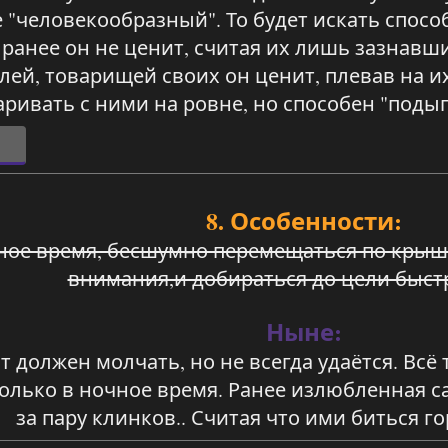
 "человекообразный". То будет искать спос
 ранее он не ценит, считая их лишь зазнавш
лей, товарищей своих он ценит, плевав на и
аривать с ними на ровне, но способен "подыг
8. Особенности:
ное время, бесшумно перемещаться по кры
внимания,и добираться до цели быстр
Ныне:
т должен молчать, но не всегда удаётся. Всё
олько в ночное время. Ранее излюбленная са
за пару клинков.. Считая что ими биться г