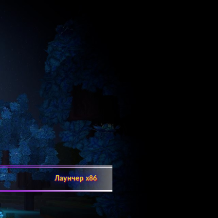
Лаунчер x86