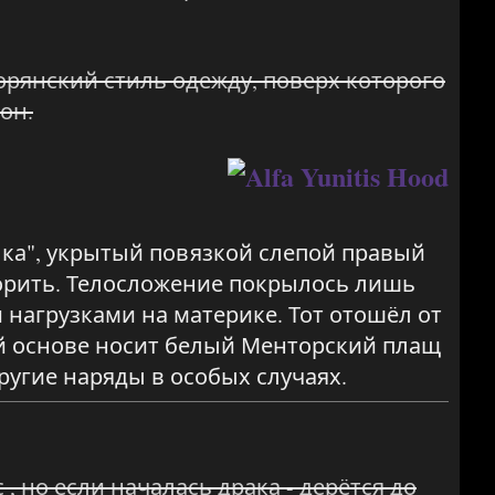
орянский стиль одежду, поверх которого
он.
лка", укрытый повязкой слепой правый
орить. Телосложение покрылось лишь
нагрузками на материке. Тот отошёл от
ой основе носит белый Менторский плащ
ругие наряды в особых случаях.
 но если началась драка - дерётся до