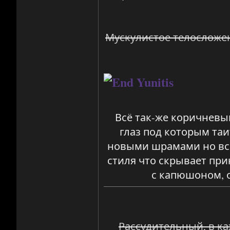
Мускулистое телосложен
Всё так-же коричневы
глаз под которым та
новыми шрамами но всё 
стиля что скрывает пр
с капюшоном, о
Рассудительный, в ка