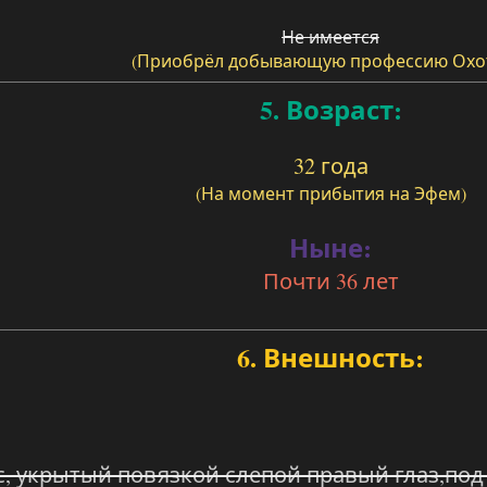
Не имеется
(Приобрёл добывающую профессию Охо
5. Возраст:
32 года
(На момент прибытия на Эфем)
Ныне:
Почти 36 лет
6. Внешность:
, укрытый повязкой слепой правый глаз,под