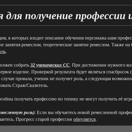
я для получение профессии
ия, в которых входит описание обучения персонажа азам профе
ие занятия ремеслом, теоретические занятие ремеслом. Также н
оль
.
должен собрать
32 ученических СС
. При достижении нужного ко
ервое изделие. Проверкой результата будет являться спасбросок (
 случае провала, ученик не получит роль, а следующая возможн
овать Страж/Сказитель.
пособны получать профессию по топику не могут получить её игро
месленную роль)
: Если вы обучаетесь новой ремесленной профе
чаетесь. Прогресс старой профессии
обнуляется
.