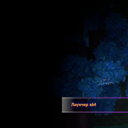
Лаунчер х64