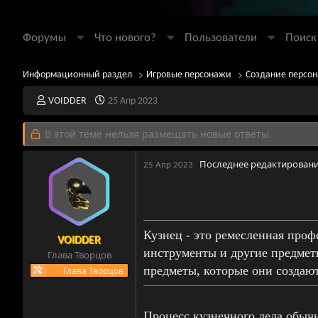
Форумы
Что нового?
Пользователи
Поиск
Информационный раздел
Игровые персонажи
Создание персо
А
Д
VOIDDER
25 Апр 2023
в
а
т
т
В этой теме нельзя размещать новые ответы.
о
а
р
н
Последнее редактирован
т
а
25 Апр 2023
е
ч
м
а
ы
л
а
Кузнец - это ремесленная проф
VOIDDER
инструменты и другие предметы
Глава Творцов
предметы, которые они создают
Глава Творцов
Процесс кузнечного дела обычн