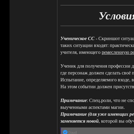
Услови
Ученическое СС
- Скриншот ситуац
таких ситуации входят: практическ
учителя, имеющего
ремесленную р
Ученик для получения профессии 
где персонаж должен сделать своё п
Испытание, определяемого входе, в
На этом событии должен присутств
Примечание
: Спец.роли, что не с
выученными аспектами магии.
Примечание (для уже имеющих ре
заменяется новой
, которой вы обу
Р
Daud