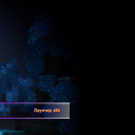
Лаунчер x86