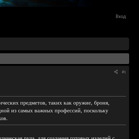
Вход
#1
ических предметов, таких как оружие, броня,
одной из самых важных профессий, поскольку
ов.
лическая руда, для создания готовых изделий с