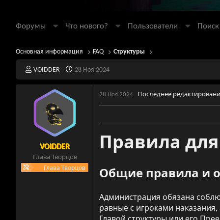
Форумы
Что нового?
Пользователи
Поиск
Основная информация
FAQ
Структуры
А
Д
VOIDDER
28 Ноя 2024
в
а
т
т
Последнее редактирован
28 Ноя 2024
о
а
р
н
т
а
е
ч
Правила для
м
а
ы
л
VOIDDER
а
Глава Творцов
Глава Творцов
Общие правила и 
Администрация обязана соблю
равные с игроками наказания,
Главой структуры или его Пре