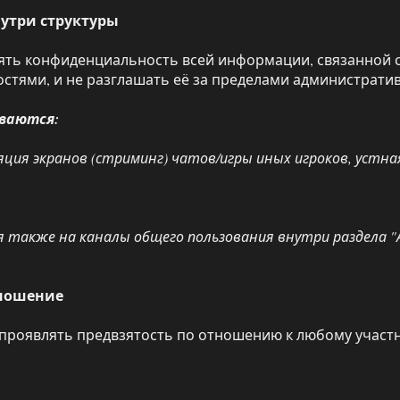
нутри структуры
ять конфиденциальность всей информации, связанной с
тями, и не разглашать её за пределами административ
ваются:
яция экранов (стриминг) чатов/игры иных игроков, устн
 также на каналы общего пользования внутри раздела "
отношение
проявлять предвзятость по отношению к любому участ