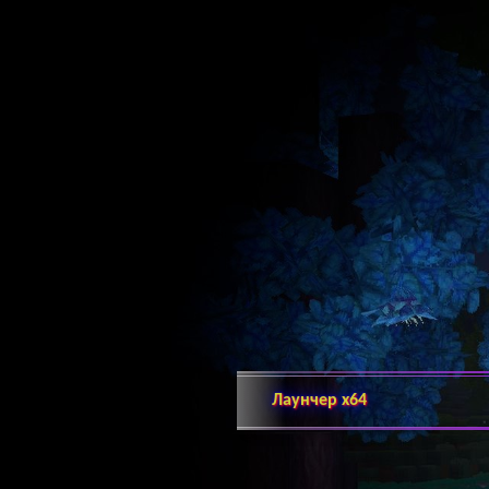
Лаунчер х64