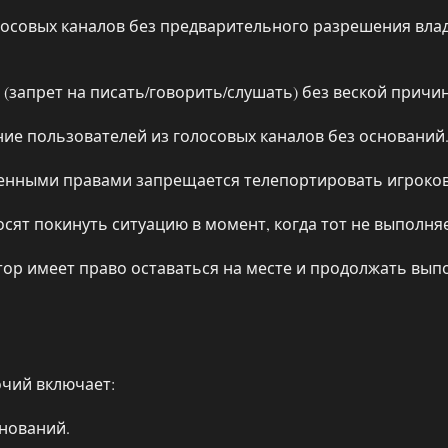
совых каналов без предварительного разрешения владе
(запрет на писать/говорить/слушать) без веской причи
е пользователей из голосовых каналов без оснований
нными правами запрещается телепортировать игроков 
сят покинуть ситуацию в момент, когда тот не выполня
тор имеет право оставаться на месте и продолжать вып
чий включает:
снований.