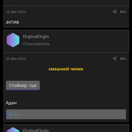
и
:
16 Дек 2024
#44
актив
OrginalOrgin
Пользователь
29 Дек 2024
#45
смешной челик
Спойлер:
тык
Адам
Р
kawa
е
а
к
OrginalOrgin