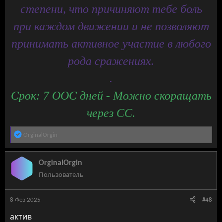
степени, что причиняют тебе боль
при каждом движении и не позволяют
принимать активное участие в любого
рода сражениях.
.
Срок: 7 ООС дней - Можно скоращать
через СС.
Р
OrginalOrgin
е
а
к
OrginalOrgin
ц
Пользователь
и
и
:
8 Фев 2025
#48
актив