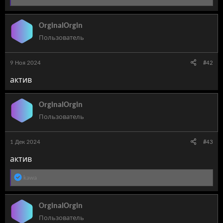
е
а
к
OrginalOrgin
ц
Пользователь
и
и
:
9 Ноя 2024
#42
актив
OrginalOrgin
Пользователь
1 Дек 2024
#43
актив
Р
kawa
е
а
к
OrginalOrgin
ц
Пользователь
и