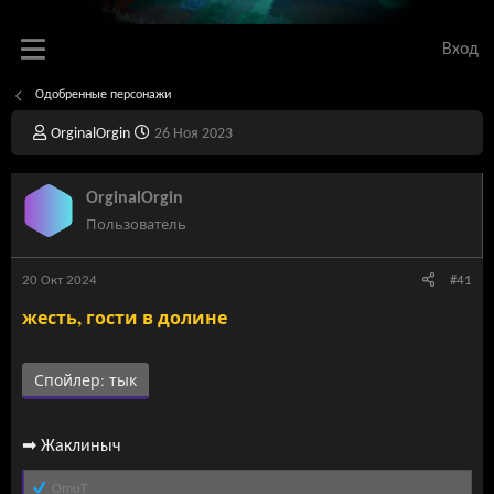
Вход
Одобренные персонажи
А
Д
OrginalOrgin
26 Ноя 2023
в
а
т
т
о
а
OrginalOrgin
р
н
Пользователь
т
а
е
ч
м
а
20 Окт 2024
#41
ы
л
жесть, гости в долине
а
Спойлер:
тык
➡
Жаклиныч
Р
OmuT