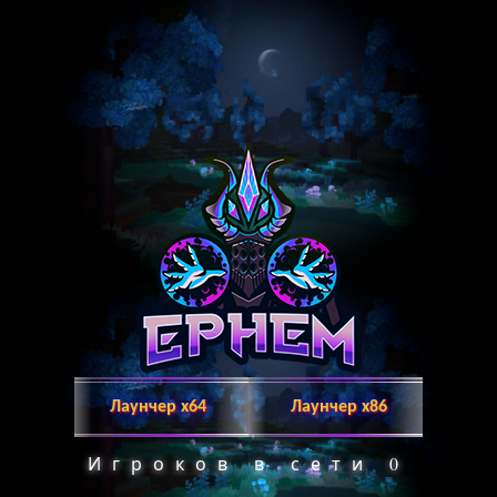
Лаунчер х64
Лаунчер x86
Игроков в сети
0