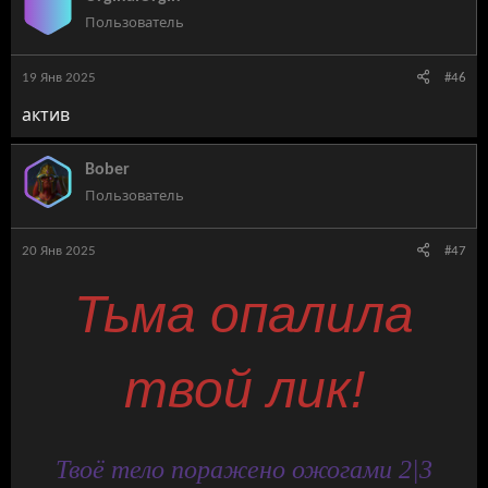
ц
Пользователь
и
и
:
19 Янв 2025
#46
актив
Bober
Пользователь
20 Янв 2025
#47
Тьма опалила
твой лик!
Твоё тело поражено ожогами 2|3