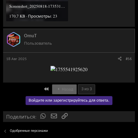
Screenshot_20250818-173531.jpg
170,7 KB · Просмотры: 23
OmuT
Пользователь
18 Авг 2025
#56
First
3 из 3
Назад
Войдите или зарегистрируйтесь для ответа.
Поделиться:
WhatsApp
Электронная почта
Ссылка
Одобренные персонажи